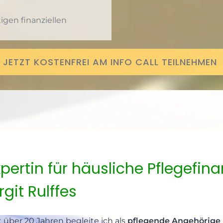
tigen finanziellen
JETZT KOSTENFREI AM INFO CALL TEILNEHMEN
xpertin für häusliche Pflegefin
rgit Rulffes
t über 20 Jahren begleite ich als
pflegende Angehörige